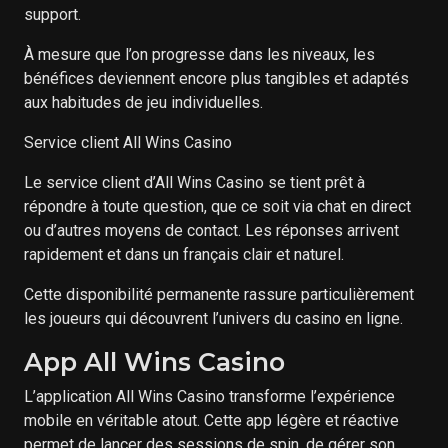
support.
À mesure que l’on progresse dans les niveaux, les
bénéfices deviennent encore plus tangibles et adaptés
aux habitudes de jeu individuelles.
Service client All Wins Casino
Le service client d’All Wins Casino se tient prêt à
répondre à toute question, que ce soit via chat en direct
ou d’autres moyens de contact. Les réponses arrivent
rapidement et dans un français clair et naturel.
Cette disponibilité permanente rassure particulièrement
les joueurs qui découvrent l’univers du casino en ligne.
App All Wins Casino
L’application All Wins Casino transforme l’expérience
mobile en véritable atout. Cette app légère et réactive
permet de lancer des sessions de spin, de gérer son