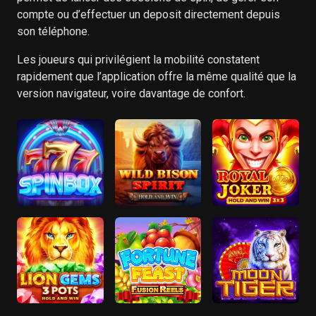
compte ou d’effectuer un deposit directement depuis
son téléphone.
Les joueurs qui privilégient la mobilité constatent
rapidement que l’application offre la même qualité que la
version navigateur, voire davantage de confort.