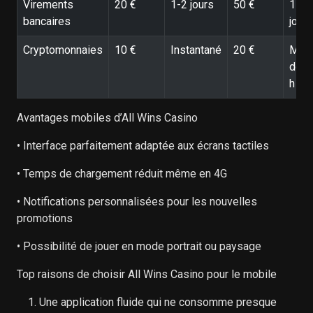
Virements
20 €
1-2 jours
50 €
1-3
bancaires
jours
Cryptomonnaies
10 €
Instantané
20 €
Moi
de 2
h
Avantages mobiles d’All Wins Casino
• Interface parfaitement adaptée aux écrans tactiles
• Temps de chargement réduit même en 4G
• Notifications personnalisées pour les nouvelles
promotions
• Possibilité de jouer en mode portrait ou paysage
Top raisons de choisir All Wins Casino pour le mobile
Une application fluide qui ne consomme presque